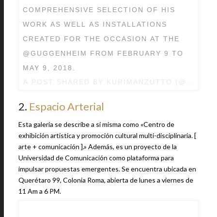
COMPREHENSIVE SELECTION OF HIS
WORK AS WELL AS INSTALLATIONS
CREATED FOR THE OCCASION AT THE
@GUGGENHEIM FROM FEBRUARY 9 TO
MAY 9, 2018.
A POST SHARED BY
KURIMANZUTTO
(@KURIM
2.
Espacio Arterial
Esta galería se describe a sí misma como «Centro de
exhibición artística y promoción cultural multi-disciplinaria. [
arte + comunicación ].» Además, es un proyecto de la
Universidad de Comunicación como plataforma para
impulsar propuestas emergentes. Se encuentra ubicada en
Querétaro 99, Colonia Roma, abierta de lunes a viernes de
11 Am a 6 PM.