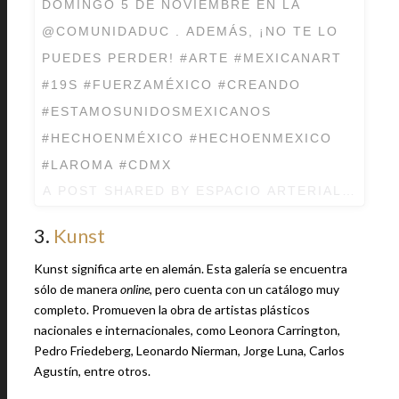
DOMINGO 5 DE NOVIEMBRE EN LA
@COMUNIDADUC . ADEMÁS, ¡NO TE LO
PUEDES PERDER! #ARTE #MEXICANART
#19S #FUERZAMÉXICO #CREANDO
#ESTAMOSUNIDOSMEXICANOS
#HECHOENMÉXICO #HECHOENMEXICO
#LAROMA #CDMX
A POST SHARED BY
ESPACIO ARTERIAL__
(@ES
3.
Kunst
Kunst significa arte en alemán. Esta galería se encuentra
sólo de manera
online
, pero cuenta con un catálogo muy
completo. Promueven la obra de artistas plásticos
nacionales e internacionales, como Leonora Carrington,
Pedro Friedeberg, Leonardo Nierman, Jorge Luna, Carlos
Agustín, entre otros.