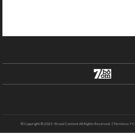
© Copyright © 2023 · Brutal Content All Rights Reserved. | Términos Y C