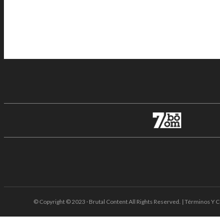
© Copyright © 2023 · Brutal Content All Rights Reserved. | Términos Y C