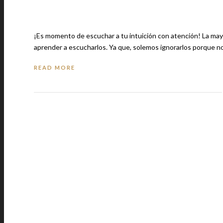
¡Es momento de escuchar a tu intuición con atención! La mayoría de las veces, nuestros instintos son correctos, pero debemos
aprender a escucharlos. Ya que, solemos ignorarlos porque 
READ MORE