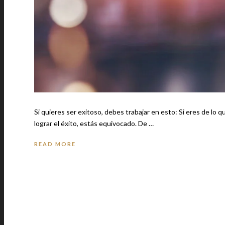
Si quieres ser exitoso, debes trabajar en esto: Si eres de lo que cree que el dinero, los contactos o esforzarte al máximo te ayudará a
lograr el éxito, estás equivocado. De …
READ MORE