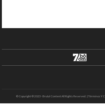
© Copyright © 2023 · Brutal Content All Rights Reserved. | Términos Y C