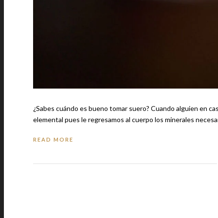
¿Sabes cuándo es bueno tomar suero? Cuando alguien en casa se enferma del estómago o tras una sesión de ejercicio, hidratarse es
elemental pues le regresamos al cuerpo los minerales necesa
READ MORE