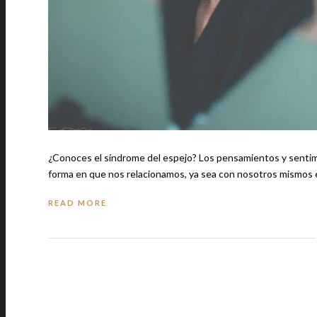
¿Conoces el síndrome del espejo? Los pensamientos y sentimientos que tenemos al vernos reflejados en el espejo pueden afectar la
forma en que nos relacionamos, ya sea con nosotros mismos 
READ MORE