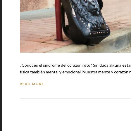
¿Conoces el síndrome del corazón roto? Sin duda alguna estar en cuarentena nos ha afectado de manera considerable, no solo de forma
física también mental y emocional. Nuestra mente y cora
READ MORE