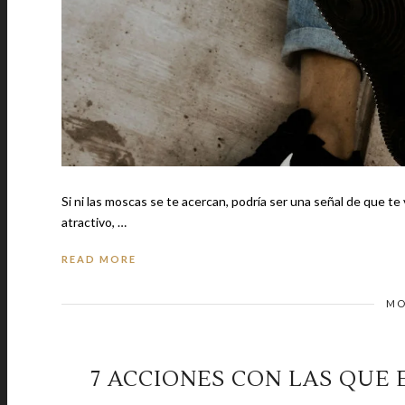
Si ni las moscas se te acercan, podría ser una señal de que te vas a quedar soltero p
atractivo, …
READ MORE
MO
7 ACCIONES CON LAS QUE