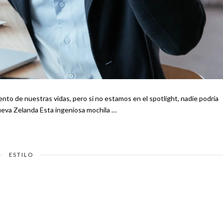
to de nuestras vidas, pero si no estamos en el spotlight, nadie podría
darle gran importancia. Te recomendamos Gandalf recorre Nueva Zelanda Esta ingeniosa mochila …
ESTILO