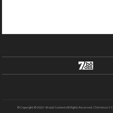
© Copyright © 2023 · Brutal Content All Rights Reserved. | Términos Y C