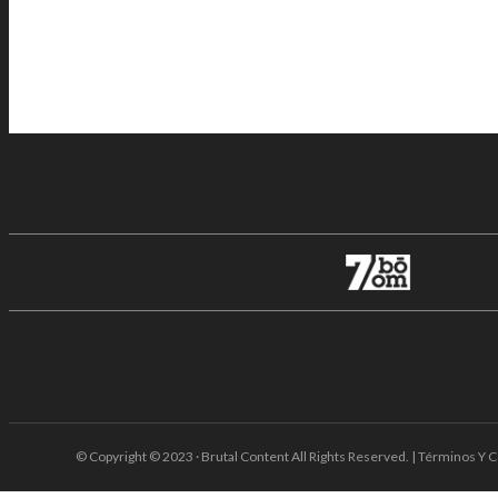
© Copyright © 2023 · Brutal Content All Rights Reserved. | Términos Y C