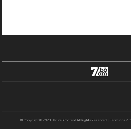
© Copyright © 2023 · Brutal Content All Rights Reserved. | Términos Y C