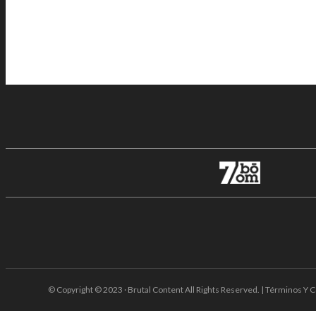
© Copyright © 2023 · Brutal Content All Rights Reserved. | Términos Y C