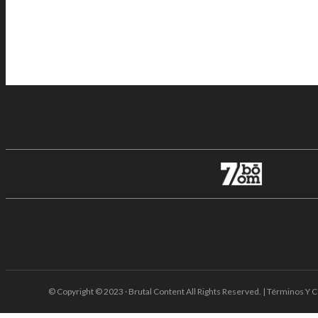
© Copyright © 2023 · Brutal Content All Rights Reserved. | Términos Y C