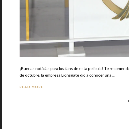
¡Buenas noticias para los fans de esta película! Te recomendamos: 5 momentos bochornosos en citas y cómo salir de ellos El viernes 20
de octubre, la empresa Lionsgate dio a conocer una …
READ MORE