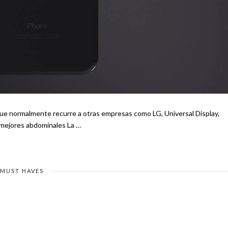
a que normalmente recurre a otras empresas como LG, Universal Display,
Samsung o Sharp. Te recomendamos - 6 secretos para tener mejores abdominales La …
MUST HAVES