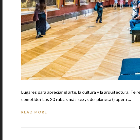
Lugares para apreciar el arte, la cultura y la arquitectura. Te recomendamos 7 peores maneras de ligar a una mujer… Y tú, ¿las has
cometido? Las 20 rubias más sexys del planeta (supera …
READ MORE