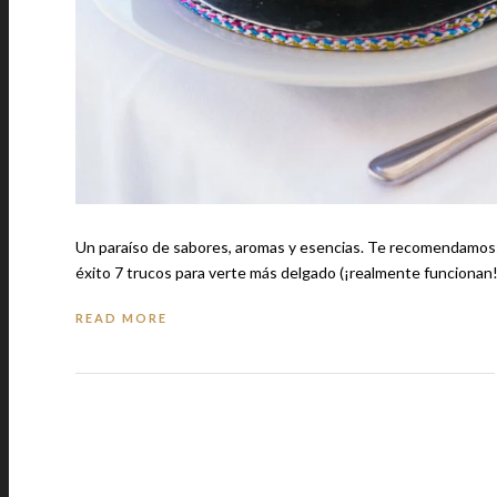
Un paraíso de sabores, aromas y esencias. Te recomendamos: 6 señales sobre la falta de madurez emocional y que te impiden alcanzar el
READ MORE