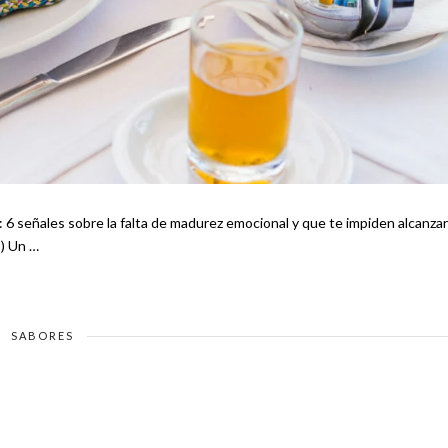
éxito 7 trucos para verte más delgado (¡realmente funcionan!) Un …
SABORES