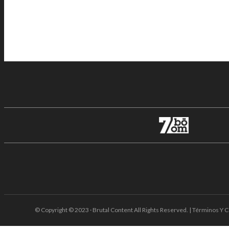
© Copyright © 2023 · Brutal Content All Rights Reserved. | Términos Y C