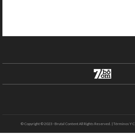
© Copyright © 2023 · Brutal Content All Rights Reserved. | Términos Y C