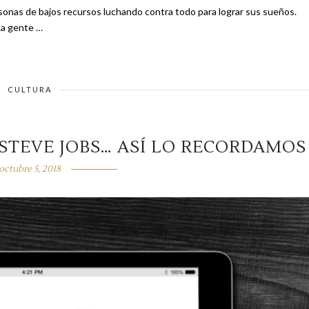
onas de bajos recursos luchando contra todo para lograr sus sueños.
os reciben apoyo y otros se quedan esperando ayuda. La gente …
CULTURA
 STEVE JOBS… ASÍ LO RECORDAMOS
octubre 5, 2018