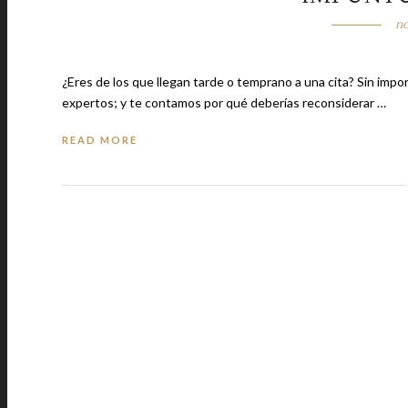
no
¿Eres de los que llegan tarde o temprano a una cita? Sin importar cuál sea tu respuesta, esto revela muchísimo de tu personalidad, según
expertos; y te contamos por qué deberías reconsiderar …
READ MORE