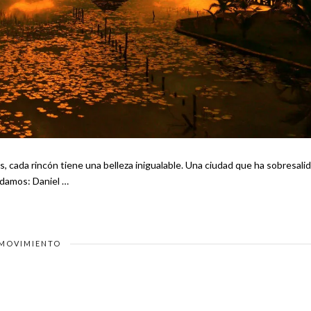
, cada rincón tiene una belleza inigualable. Una ciudad que ha sobresali
por su magnífica calidad de vida y es Guadalajara. Te recomendamos: Daniel …
MOVIMIENTO