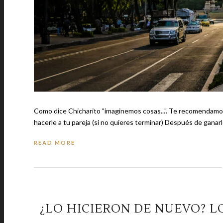
Como dice Chicharito "imaginemos cosas...". Te recomendamos: -El uso correcto de tus tenis según la ocasión -Lo que debes evitar
hacerle a tu pareja (si no quieres termina
READ MORE
¿LO HICIERON DE NUEVO? L