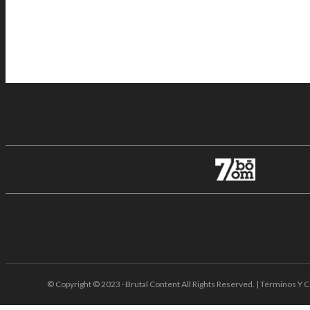
© Copyright © 2023 · Brutal Content All Rights Reserved. | Términos Y C