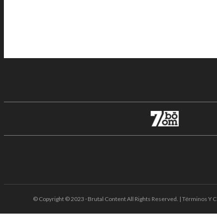
© Copyright © 2023 · Brutal Content All Rights Reserved. | Términos Y C