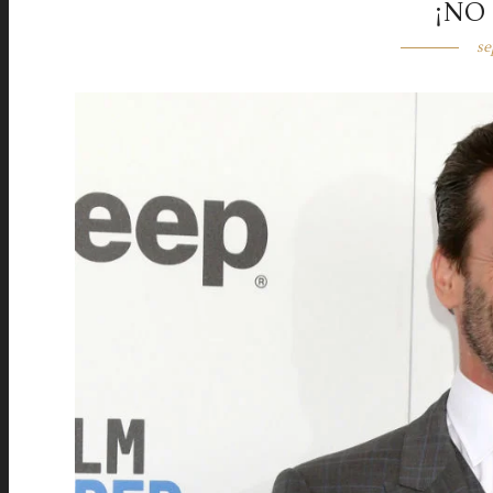
¡NO
se