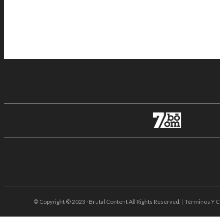
© Copyright © 2023 · Brutal Content All Rights Reserved. | Términos Y C