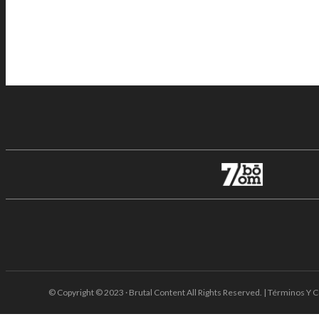
© Copyright © 2023 · Brutal Content All Rights Reserved. | Términos Y C