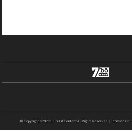
© Copyright © 2023 · Brutal Content All Rights Reserved. | Términos Y C