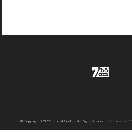
© Copyright © 2023 · Brutal Content All Rights Reserved. | Términos Y C