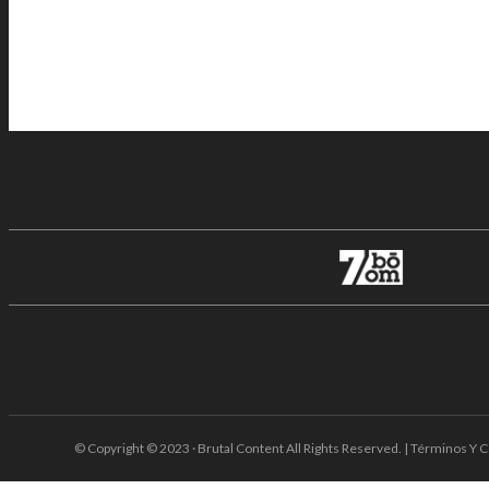
© Copyright © 2023 · Brutal Content All Rights Reserved. | Términos Y C