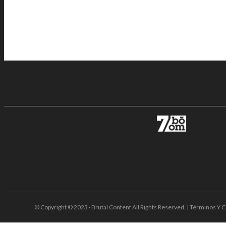
© Copyright © 2023 · Brutal Content All Rights Reserved. | Términos Y C