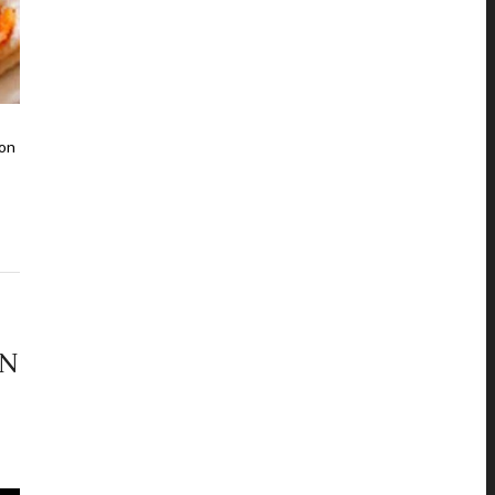
ron
UN